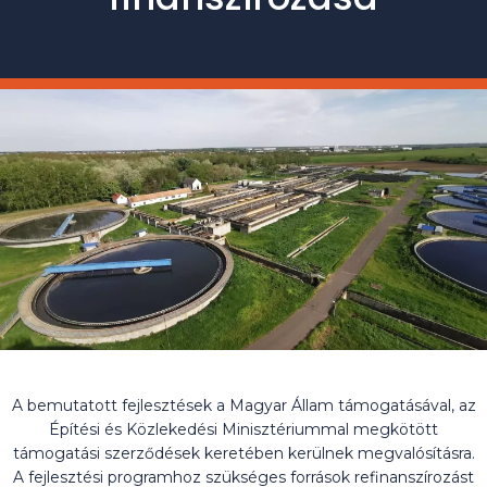
A bemutatott fejlesztések a Magyar Állam támogatásával, az
Építési és Közlekedési Minisztériummal megkötött
támogatási szerződések keretében kerülnek megvalósításra.
A fejlesztési programhoz szükséges források refinanszírozást