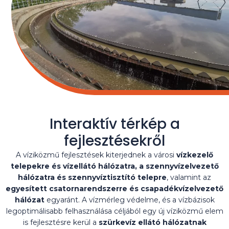
Interaktív térkép a
fejlesztésekről
A víziközmű fejlesztések kiterjednek a városi
vízkezelő
telepekre és vízellátó hálózatra, a szennyvízelvezető
hálózatra és szennyvíztisztító telepre
, valamint az
egyesített csatornarendszerre és csapadékvízelvezető
hálózat
egyaránt. A vízmérleg védelme, és a vízbázisok
legoptimálisabb felhasználása céljából egy új víziközmű elem
is fejlesztésre kerül a
szürkevíz ellátó hálózatnak