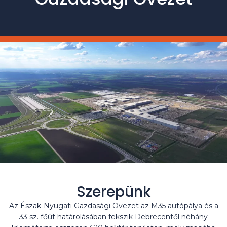
Szerepünk
Az Észak-Nyugati Gazdasági Övezet az M35 autópálya és a
33 sz. főút határolásában fekszik Debrecentől néhány