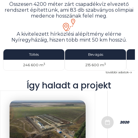
Összesen 4200 méter zárt csapadékvíz elvezető
rendszert építettünk, ami 83 db szabványos olimpiai
medence hosszának felel meg.
A kivitelezett hírközlési alépítmény elérne
Nyíregyházáig, hiszen több mint 50 km hosszú.
Töltés
Bevágás
3
3
246 600 m
215 600 m
további adatok
Így haladt a projekt
2020