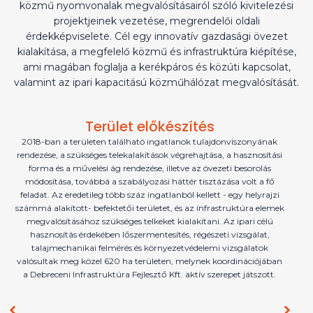
közmű nyomvonalak megvalósításairól szóló kivitelezési
projektjeinek vezetése, megrendelői oldali
érdekképviselete. Cél egy innovatív gazdasági övezet
kialakítása, a megfelelő közmű és infrastruktúra kiépítése,
ami magában foglalja a kerékpáros és közúti kapcsolat,
valamint az ipari kapacitású közműhálózat megvalósítását.
Terület előkészítés
2018-ban a területen található ingatlanok tulajdonviszonyának
rendezése, a szükséges telekalakítások végrehajtása, a hasznosítási
forma és a művelési ág rendezése, illetve az övezeti besorolás
módosítása, továbbá a szabályozási háttér tisztázása volt a fő
feladat. Az eredetileg több száz ingatlanból kellett - egy helyrajzi
számmá alakított- befektetői területet, és az infrastruktúra elemek
megvalósításához szükséges telkeket kialakítani. Az ipari célú
hasznosítás érdekében lőszermentesítés, régészeti vizsgálat,
talajmechanikai felmérés és környezetvédelemi vizsgálatok
valósultak meg közel 620 ha területen, melynek koordinációjában
a Debreceni Infrastruktúra Fejlesztő Kft. aktív szerepet játszott.