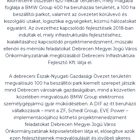
kilométerre összesen 620 hektár területen, mely magába
foglalja a BMW Group 400 ha beruházási területét, a 100 ha
beszállítói parkot, valamint az övezetet körülvevő és
kiszolgáló utakat, logisztikai egységeket, közmű hálózatokat
egyaránt. Az övezethez kapcsolódó fejlesztések 2018-ban
indultak el, mely infrastrukturális fejlesztéséhez,
kialakításához kapcsolódó projektmenedzsment, műszaki
ellenőri és mérnöki feladatokat Debrecen Megyei Jogú Város
Önkormányzatának megbízásából Debreceni Infrastruktúra
Fejlesztő Kft. látja el.
A debreceni Észak-Nyugati Gazdasági Övezet területén
megvalósuló 100 ha beszállítói park kiemelt szerepet játszik
mind Debrecen városának gazdaságában, mind a közvetlen
közelében megvalósuló BMW Group elektromos
személygépjármű gyár működésében. A DIF az itt beruházó
vállalkozások – mint a ZF, Schedl Group, EVE Power –
implementációjához köthető projektmenedzsment
feladatokat Debrecen Megyei Jogú Város
Önkormányzatának képviseletében látja el, elősegítve azok
ezen fejlesztéseinek megvalósulását és jövőbeli sikeres