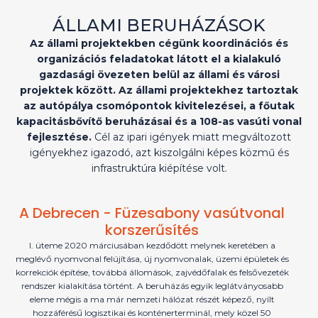
ÁLLAMI BERUHÁZÁSOK
Az állami projektekben cégünk koordinációs és
organizációs feladatokat látott el a kialakuló
gazdasági övezeten belül az állami és városi
projektek között. Az állami projektekhez tartoztak
az autópálya csomópontok kivitelezései, a főutak
kapacitásbővítő beruházásai és a 108-as vasúti vonal
fejlesztése.
Cél az ipari igények miatt megváltozott
igényekhez igazodó, azt kiszolgálni képes közmű és
infrastruktúra kiépítése volt.
A Debrecen - Füzesabony vasútvonal
korszerűsítés
I. üteme 2020 márciusában kezdődött melynek keretében a
meglévő nyomvonal felújítása, új nyomvonalak, üzemi épületek és
korrekciók építése, továbbá állomások, zajvédőfalak és felsővezeték
rendszer kialakítása történt. A beruházás egyik leglátványosabb
eleme mégis a ma már nemzeti hálózat részét képező, nyílt
hozzáférésű logisztikai és konténerterminál, mely közel 50