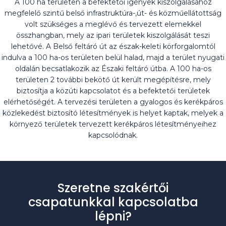
A 100 ha területen a befektetői igények kiszolgálásához
megfelelő szintű belső infrastruktúra-,út- és közműellátottság
volt szükséges a meglévő és tervezett elemekkel
összhangban, mely az ipari területek kiszolgálását teszi
lehetővé. A Belső feltáró út az észak-keleti körforgalomtól
indulva a 100 ha-os területen belül halad, majd a terület nyugati
oldalán becsatlakozik az Északi feltáró útba. A 100 ha-os
területen 2 további bekötő út került megépítésre, mely
biztosítja a közúti kapcsolatot és a befektetői területek
elérhetőségét. A tervezési területen a gyalogos és kerékpáros
közlekedést biztosító létesítmények is helyet kaptak, melyek a
környező területek tervezett kerékpáros létesítményeihez
kapcsolódnak.
Szeretne szakértői
csapatunkkal kapcsolatba
lépni?